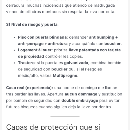
cerradura
;
muchas incidencias que atiendo de madrugada
vienen de cilindros montados sin respetar la leva correcta
.
3)
Nivel de riesgo y puerta
.
Piso con puerta blindada
: demander
antibumping +
anti-perçage +
antirotura
y acompáñalo con
bouclier
.
Logement à louer
:
prioriza
llave patentada con tarjeta
de propiedad
contrôler les copies.
Trastero
:
si la puerta es
galvanizada
,
combina bombín
de seguridad con
bouclier
oui,
si el riesgo es
medio/alto
,
valora
Multiprogne
.
Caso real
(
experiencia
):
una noche de domingo me llaman
tras perder las llaves
.
Apertura
aucun dommage
y sustitución
por bombín de seguridad con
double embrayage
para evitar
futuros bloqueos cuando alguien deja la llave por dentro
.
Capas de protección que sí