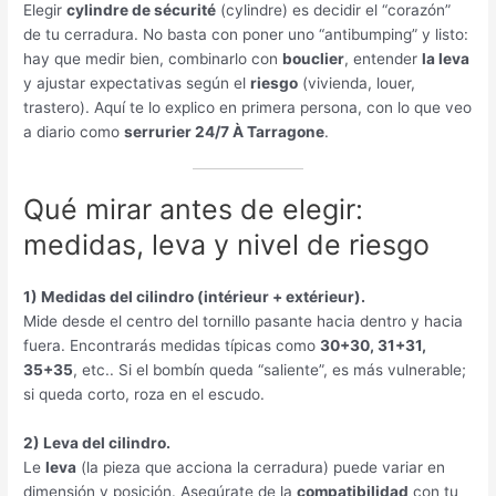
Elegir
cylindre de sécurité
(cylindre)
es decidir el “corazón”
de tu cerradura
.
No basta con poner uno “antibumping” y listo
:
hay que medir bien
,
combinarlo con
bouclier
,
entender
la leva
y ajustar expectativas según el
riesgo
(
vivienda
, louer,
trastero
).
Aquí te lo explico en primera persona
,
con lo que veo
a diario como
serrurier 24/7 À Tarragone
.
Qué mirar antes de elegir
:
medidas
,
leva y nivel de riesgo
1)
Medidas del cilindro
(intérieur + extérieur).
Mide desde el centro del tornillo pasante hacia dentro y hacia
fuera
.
Encontrarás medidas típicas como
30+30, 31+31,
35+35
, etc..
Si el bombín queda “saliente”
,
es más vulnerable
;
si queda corto
,
roza en el escudo
.
2)
Leva del cilindro
.
Le
leva
(
la pieza que acciona la cerradura
)
puede variar en
dimensión y posición
.
Asegúrate de la
compatibilidad
con tu