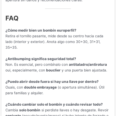
apertura sin daños y recomendaciones claras
.
FAQ
¿Cómo medir bien un bombín europerfil
?
Retira el tornillo pasante
,
mide desde su centro hacia cada
lado
(
interior y exterior
).
Anota algo como
30+30, 31+31,
35+35.
¿Antibumping significa seguridad total
?
Non.
Es esencial
,
pero combínalo con
antitaladro/antirotura
oui,
especialmente
,
con
bouclier
y una puerta bien ajustada
.
¿Puedo abrir desde fuera si hay una llave por dentro
?
Ouais,
con
double embrayage
(
o apertura simultánea
).
Útil
para familias y alquiler
.
¿Cuándo cambiar solo el bombín y cuándo revisar todo
?
Cambia
solo bombín
si perdiste llaves o hay desgaste
. Revoir
conjunto
(
escudo/puerta/marco
)
si hubo intento de forzado o