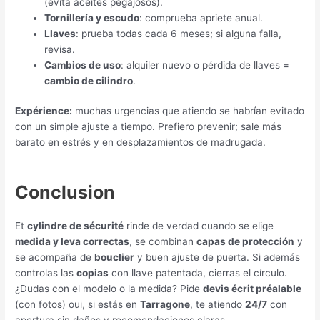
(
evita aceites pegajosos
).
Tornillería y escudo
:
comprueba apriete anual
.
Llaves
:
prueba todas cada
6
meses
;
si alguna falla
,
revisa
.
Cambios de uso
:
alquiler nuevo o pérdida de llaves =
cambio de cilindro
.
Expérience:
muchas urgencias que atiendo se habrían evitado
con un simple ajuste a tiempo
.
Prefiero prevenir
;
sale más
barato en estrés y en desplazamientos de madrugada
.
Conclusion
Et
cylindre de sécurité
rinde de verdad cuando se elige
medida y leva correctas
,
se combinan
capas de protección
y
se acompaña de
bouclier
y buen ajuste de puerta
.
Si además
controlas las
copias
con llave patentada
,
cierras el círculo
.
¿Dudas con el modelo o la medida
?
Pide
devis écrit préalable
(
con fotos
) oui,
si estás en
Tarragone
,
te atiendo
24/7
con