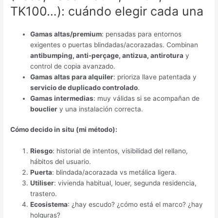
TK100…
):
cuándo elegir cada una
Gamas altas/premium
:
pensadas para entornos
exigentes o puertas blindadas/acorazadas
.
Combinan
antibumping, anti-perçage, antizua,
antirotura
y
control de copia avanzado
.
Gamas altas para alquiler
:
prioriza llave patentada y
servicio de duplicado controlado
.
Gamas intermedias
:
muy válidas si se acompañan de
bouclier
y una instalación correcta
.
Cómo decido in situ
(
mi método
):
Riesgo
:
historial de intentos
,
visibilidad del rellano
,
hábitos del usuario
.
Puerta
:
blindada/acorazada vs metálica ligera
.
Utiliser
:
vivienda habitual
, louer,
segunda residencia
,
trastero
.
Ecosistema
:
¿hay escudo
?
¿cómo está el marco
?
¿hay
holguras
?