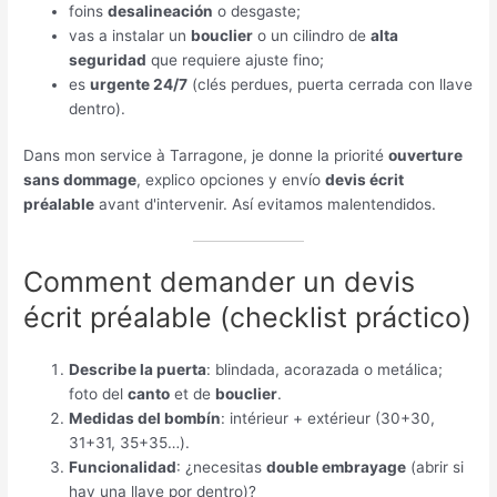
foins
desalineación
o desgaste
;
vas a instalar un
bouclier
o un cilindro de
alta
seguridad
que requiere ajuste fino
;
es
urgente
24/7
(clés perdues,
puerta cerrada con llave
dentro
).
Dans mon service à Tarragone, je donne la priorité
ouverture
sans dommage
,
explico opciones y envío
devis écrit
préalable
avant d'intervenir.
Así evitamos malentendidos
.
Comment demander un devis
écrit préalable (
checklist práctico
)
Describe la puerta
:
blindada
,
acorazada o metálica
;
foto del
canto
et de
bouclier
.
Medidas del bombín
: intérieur + extérieur (30+30,
31+31, 35+35
…
).
Funcionalidad
:
¿necesitas
double embrayage
(
abrir si
hay una llave por dentro
)?