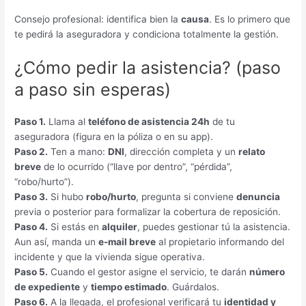
Consejo profesional: identifica bien la
causa
. Es lo primero que
te pedirá la aseguradora y condiciona totalmente la gestión.
¿Cómo pedir la asistencia? (paso
a paso sin esperas)
Paso 1.
Llama al
teléfono de asistencia 24h
de tu
aseguradora (figura en la póliza o en su app).
Paso 2.
Ten a mano:
DNI
, dirección completa y un
relato
breve
de lo ocurrido (“llave por dentro”, “pérdida”,
“robo/hurto”).
Paso 3.
Si hubo
robo/hurto
, pregunta si conviene
denuncia
previa o posterior para formalizar la cobertura de reposición.
Paso 4.
Si estás en
alquiler
, puedes gestionar tú la asistencia.
Aun así, manda un
e-mail breve
al propietario informando del
incidente y que la vivienda sigue operativa.
Paso 5.
Cuando el gestor asigne el servicio, te darán
número
de expediente
y
tiempo estimado
. Guárdalos.
Paso 6.
A la llegada, el profesional verificará tu
identidad y