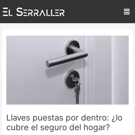
Ir
Men
al
contenido
Navegación
de
entradas
Llaves puestas por dentro: ¿lo
cubre el seguro del hogar?